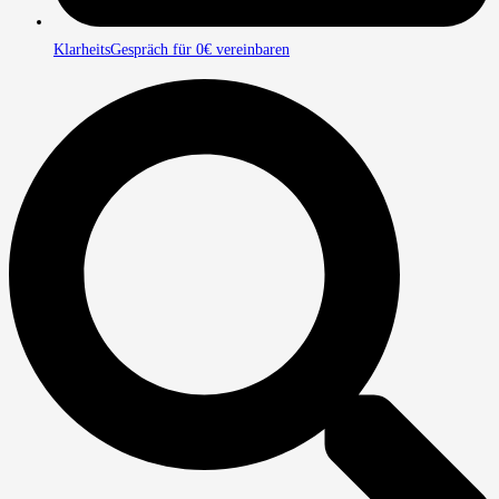
KlarheitsGespräch für 0€ vereinbaren