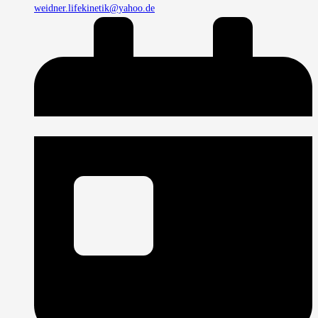
weidner.lifekinetik@yahoo.de