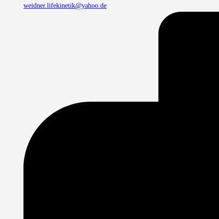
weidner.lifekinetik@yahoo.de