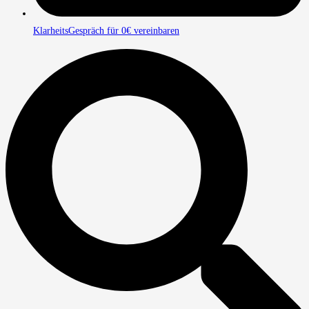
KlarheitsGespräch für 0€ vereinbaren