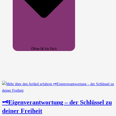
Öffne 0€ für Dich
🗝️Eigenverantwortung – der Schlüssel zu
deiner Freiheit