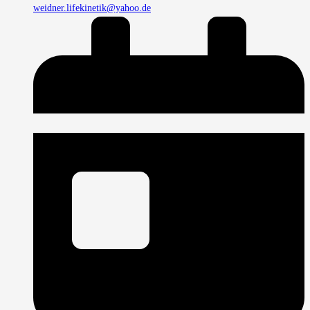
weidner.lifekinetik@yahoo.de