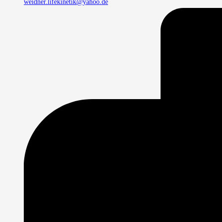
weidner.lifekinetik@yahoo.de